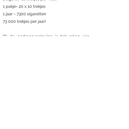
1 pakje= 20 x 10 trekjes
1 jaar = 7300 sigaretten
73 000 trekjes per jaar!
Bij de gedragsverslaving is het roken een
dagelijks ritueel waar je vaak bepaalde
handelingen aan koppelt. Dit blijft vaak
bestaan tot je jouw structuur verandert.
Door al deze gewoontehandelingen kan het
erg moeilijk zijn om te stoppen. Een
gedragsverandering zal pas tot stand als je je
routine aanpast​.
Laat je niet ontmoedingen! Stoppen met
roken is als het lopen van een marathon: een
goed voorbereide roker bereikt de eindmeet!