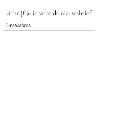
Schrijf je in voor de nieuwsbrief
Verzenden
contact@stapvoorstapgezond.com
0483 05 84 75
Genkersteenweg 128/6 3500 Hasselt
België